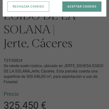
JERTE_DEHESA
RECHAZAR COOKIES
ACEPTAR COOKIES
EGIDO DE LA
SOLANA |
Jerte, Cáceres
TST-00824
Se vende suelo rústico, ubicado en JERTE_DEHESA EGIDO
DE LA SOLANA,Jerte, Cáceres. Esta parcela cuenta una
superficie de 500.046,00 m², para explotación o uso de
Forestal
Precio
325.450 €