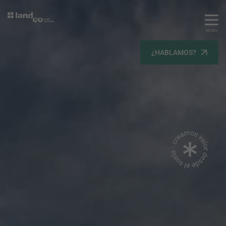
MENU
Servicios
¿HABLAMOS?
Equipo
Todos
Gestión Urbanística
Terrenos
Terrenos
Promoción Inmobiliaria
Viviendas
Noticias
Contacta