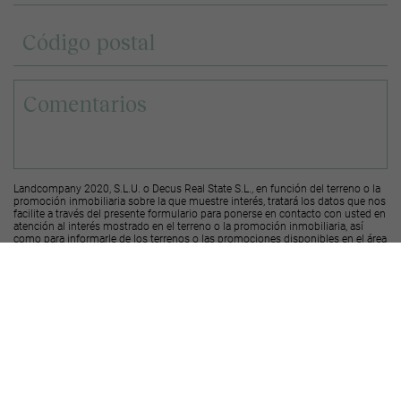
Landcompany 2020, S.L.U. o Decus Real State S.L., en función del terreno o la
promoción inmobiliaria sobre la que muestre interés, tratará los datos que nos
facilite a través del presente formulario para ponerse en contacto con usted en
atención al interés mostrado en el terreno o la promoción inmobiliaria, así
como para informarle de los terrenos o las promociones disponibles en el área
geográfica sobre el que ha mostrado interés.
Le recordamos que puede solicitar su derecho de acceso, rectificación y
supresión de los datos, así como otros derechos, según se explica en la
información adicional a la que puede acceder desde el
siguiente enlace
.
Deseo recibir ofertas y novedades de otras promociones y productos
Landcompany
2020, S.L.U.
Deseo recibir ofertas y novedades de otras promociones y productos
Decus Real
State S.L.