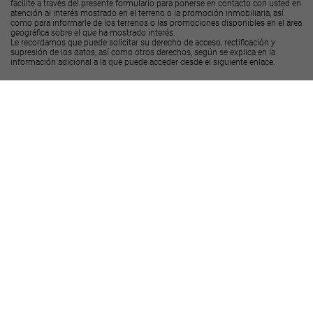
facilite a través del presente formulario para ponerse en contacto con usted en
atención al interés mostrado en el terreno o la promoción inmobiliaria, así
como para informarle de los terrenos o las promociones disponibles en el área
geográfica sobre el que ha mostrado interés.
Le recordamos que puede solicitar su derecho de acceso, rectificación y
supresión de los datos, así como otros derechos, según se explica en la
información adicional a la que puede acceder desde el
siguiente enlace
.
Deseo recibir ofertas y novedades de otras promociones y productos
Landcompany
2020, S.L.U.
Deseo recibir ofertas y novedades de otras promociones y productos
Decus Real
State S.L.
Enviar