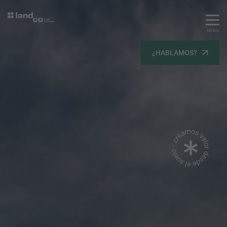
MENU
Servicios
¿HABLAMOS?
Equipo
Todos
Gestión Urbanística
Terrenos
Terrenos
Promoción Inmobiliaria
Viviendas
Noticias
Contacta