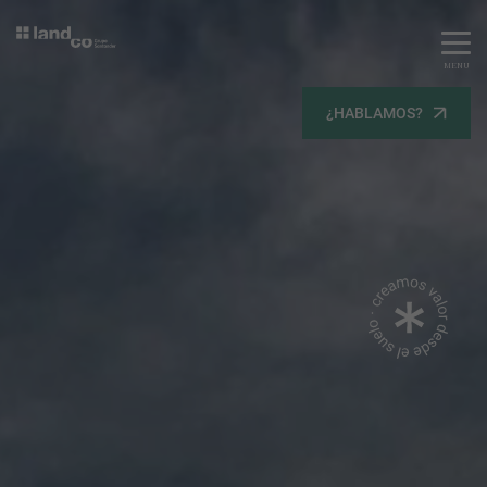
MENU
Servicios
¿HABLAMOS?
Equipo
Todos
Gestión Urbanística
Terrenos
Terrenos
Promoción Inmobiliaria
Viviendas
Noticias
Contacta