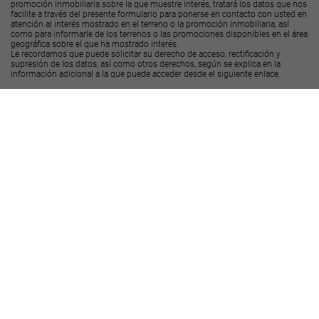
promoción inmobiliaria sobre la que muestre interés, tratará los datos que nos
facilite a través del presente formulario para ponerse en contacto con usted en
atención al interés mostrado en el terreno o la promoción inmobiliaria, así
como para informarle de los terrenos o las promociones disponibles en el área
geográfica sobre el que ha mostrado interés.
Le recordamos que puede solicitar su derecho de acceso, rectificación y
supresión de los datos, así como otros derechos, según se explica en la
información adicional a la que puede acceder desde el
siguiente enlace
.
Deseo recibir ofertas y novedades de otras promociones y productos
Landcompany
2020, S.L.U.
Deseo recibir ofertas y novedades de otras promociones y productos
Decus Real
State S.L.
Enviar