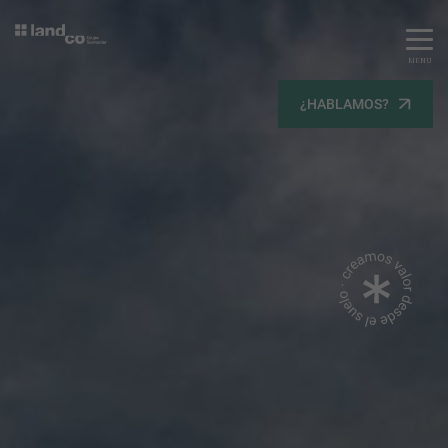
MENU
Servicios
¿HABLAMOS?
Equipo
Todos
Gestión Urbanística
Terrenos
Terrenos
Promoción Inmobiliaria
Viviendas
Noticias
Contacta