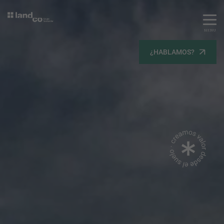
MENU
Servicios
¿HABLAMOS?
Equipo
Todos
Gestión Urbanística
Terrenos
Terrenos
Promoción Inmobiliaria
Viviendas
Noticias
Contacta