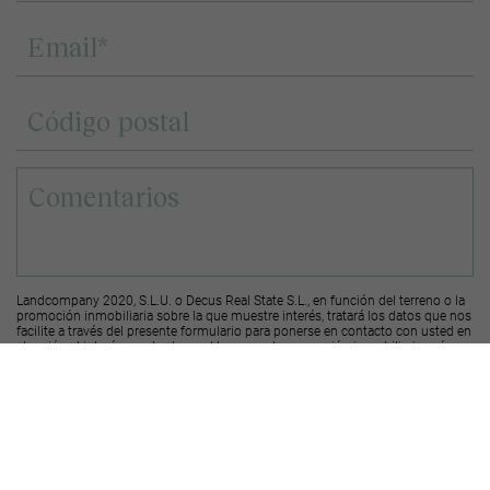
Landcompany 2020, S.L.U. o Decus Real State S.L., en función del terreno o la
promoción inmobiliaria sobre la que muestre interés, tratará los datos que nos
facilite a través del presente formulario para ponerse en contacto con usted en
atención al interés mostrado en el terreno o la promoción inmobiliaria, así
como para informarle de los terrenos o las promociones disponibles en el área
geográfica sobre el que ha mostrado interés.
Le recordamos que puede solicitar su derecho de acceso, rectificación y
supresión de los datos, así como otros derechos, según se explica en la
información adicional a la que puede acceder desde el
siguiente enlace
.
Deseo recibir ofertas y novedades de otras promociones y productos
Landcompany