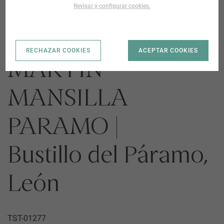
Revisar y configurar cookies.
CTRA SAN
RECHAZAR COOKIES
ACEPTAR COOKIES
MARTIN -
MANSILLA
PARAMO |
Bustillo del Páramo,
León
TST-01277