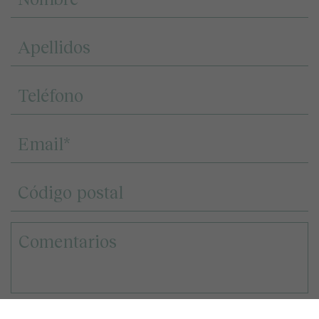
Landcompany 2020, S.L.U. o Decus Real State S.L., en función del terreno o la