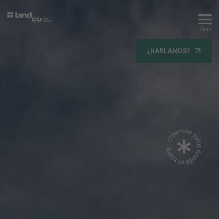
MENU
Servicios
¿HABLAMOS?
Equipo
Todos
Gestión Urbanística
Terrenos
Terrenos
Promoción Inmobiliaria
Viviendas
Noticias
Contacta