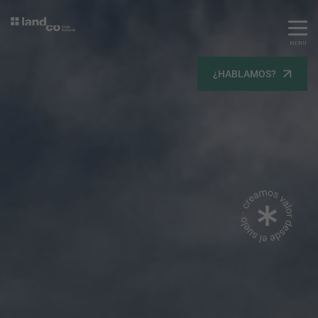
MENU
Servicios
¿HABLAMOS?
Equipo
Todos
Gestión Urbanística
Terrenos
Terrenos
Promoción Inmobiliaria
Viviendas
Noticias
Contacta