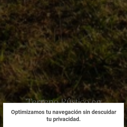
Terreno Rústico en
Cocentaina, Alicante/Alacant
Optimizamos tu navegación sin descuidar
tu privacidad.