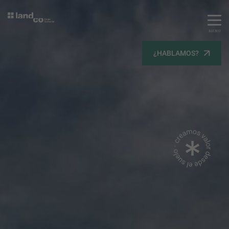
MENU
Servicios
¿HABLAMOS?
Equipo
Todos
Gestión Urbanística
Terrenos
Terrenos
Promoción Inmobiliaria
Viviendas
Noticias
Contacta