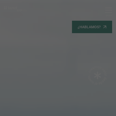
MENU
Servicios
¿HABLAMOS?
Equipo
Todos
Gestión Urbanística
Terrenos
Terrenos
Promoción Inmobiliaria
Viviendas
Noticias
Contacta