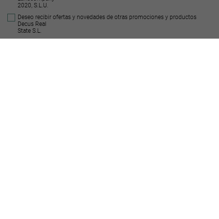
2020, S.L.U.
Deseo recibir ofertas y novedades de otras promociones y productos
Decus Real
State S.L.
Enviar
Suelos similares
URBANIZABLE - EN GESTIÓN