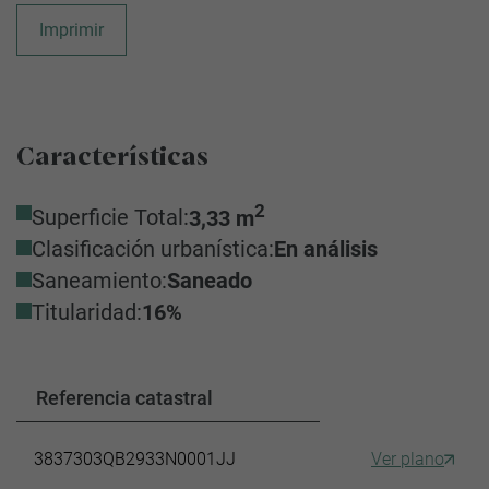
Imprimir
Características
2
Superficie Total:
3,33 m
Clasificación urbanística:
En análisis
Saneamiento:
Saneado
Titularidad:
16%
Referencia catastral
3837303QB2933N0001JJ
Ver plano