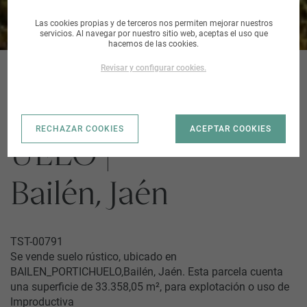
Las cookies propias y de terceros nos permiten mejorar nuestros
servicios. Al navegar por nuestro sitio web, aceptas el uso que
hacemos de las cookies.
Revisar y configurar cookies.
BAILEN_PORTICH
RECHAZAR COOKIES
ACEPTAR COOKIES
UELO |
Bailén, Jaén
TST-00791
Se vende suelo rústico, ubicado en
BAILEN_PORTICHUELO,Bailén, Jaén. Esta parcela cuenta
una superficie de 33.358,05 m², para explotación o uso de
Improductiva