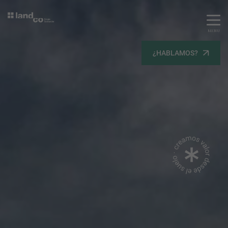
MENU
Servicios
¿HABLAMOS?
Equipo
Todos
Gestión Urbanística
Terrenos
Terrenos
Promoción Inmobiliaria
Viviendas
Noticias
Contacta