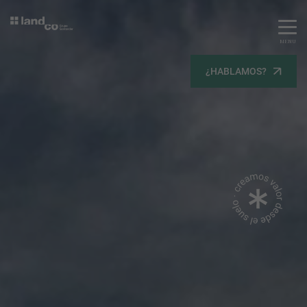
MENU
Servicios
¿HABLAMOS?
Equipo
Todos
Gestión Urbanística
Terrenos
Terrenos
Promoción Inmobiliaria
Viviendas
Noticias
Contacta