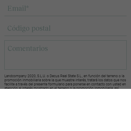
Landcompany 2020, S.L.U. o Decus Real State S.L., en función del terreno o la
promoción inmobiliaria sobre la que muestre interés, tratará los datos que nos
facilite a través del presente formulario para ponerse en contacto con usted en
atención al interés mostrado en el terreno o la promoción inmobiliaria, así
como para informarle de los terrenos o las promociones disponibles en el área
geográfica sobre el que ha mostrado interés.
Le recordamos que puede solicitar su derecho de acceso, rectificación y
supresión de los datos, así como otros derechos, según se explica en la
información adicional a la que puede acceder desde el
siguiente enlace
.
Deseo recibir ofertas y novedades de otras promociones y productos
Landcompany
2020, S.L.U.