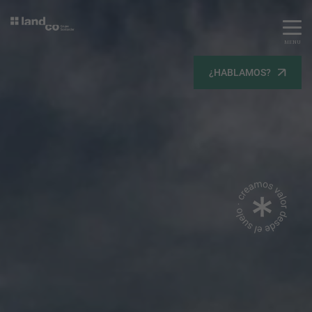
MENU
Servicios
¿HABLAMOS?
Equipo
Todos
Gestión Urbanística
Terrenos
Terrenos
Promoción Inmobiliaria
Viviendas
Noticias
Contacta