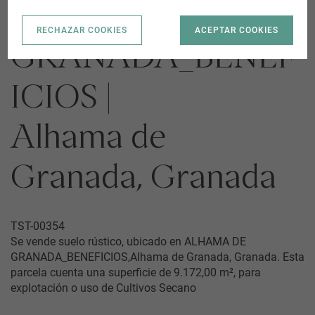
ALHAMA DE
RECHAZAR COOKIES
ACEPTAR COOKIES
GRANADA_BENEF
ICIOS |
Alhama de
Granada, Granada
TST-00354
Se vende suelo rústico, ubicado en ALHAMA DE
GRANADA_BENEFICIOS,Alhama de Granada, Granada. Esta
parcela cuenta una superficie de 9.172,00 m², para
explotación o uso de Cultivos Secano