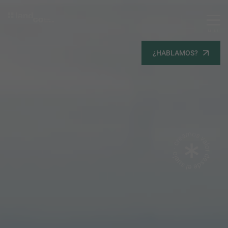
MENU
Servicios
¿HABLAMOS?
Equipo
Todos
Gestión Urbanística
Terrenos
Terrenos
Promoción Inmobiliaria
Viviendas
Noticias
Contacta