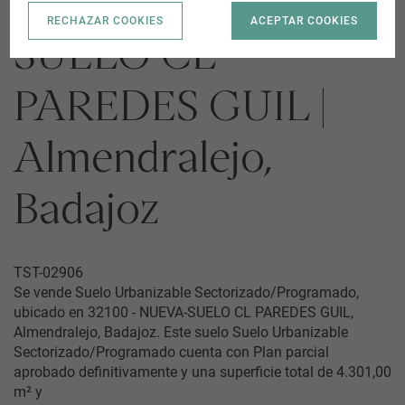
32100 - NUEVA-
RECHAZAR COOKIES
ACEPTAR COOKIES
SUELO CL
PAREDES GUIL |
Almendralejo,
Badajoz
TST-02906
Se vende Suelo Urbanizable Sectorizado/Programado,
ubicado en 32100 - NUEVA-SUELO CL PAREDES GUIL,
Almendralejo, Badajoz. Este suelo Suelo Urbanizable
Sectorizado/Programado cuenta con Plan parcial
aprobado definitivamente y una superficie total de 4.301,00
m² y