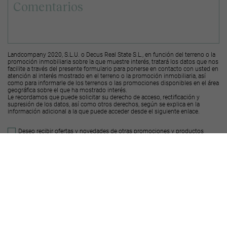
Landcompany 2020, S.L.U. o Decus Real State S.L., en función del terreno o la
promoción inmobiliaria sobre la que muestre interés, tratará los datos que nos
facilite a través del presente formulario para ponerse en contacto con usted en
atención al interés mostrado en el terreno o la promoción inmobiliaria, así
como para informarle de los terrenos o las promociones disponibles en el área
geográfica sobre el que ha mostrado interés.
Le recordamos que puede solicitar su derecho de acceso, rectificación y
supresión de los datos, así como otros derechos, según se explica en la
información adicional a la que puede acceder desde el
siguiente enlace
.
Deseo recibir ofertas y novedades de otras promociones y productos
Landcompany
2020, S.L.U.
Deseo recibir ofertas y novedades de otras promociones y productos
Decus Real
State S.L.
Enviar