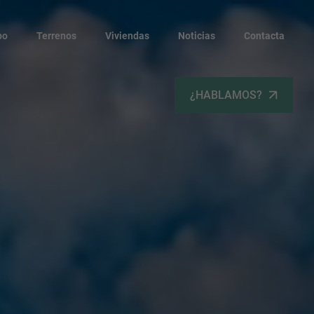
po
Terrenos
Viviendas
Noticias
Contacta
¿HABLAMOS?