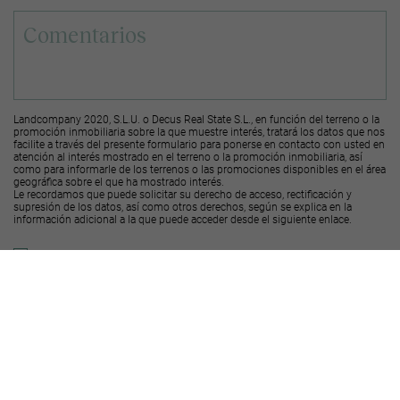
Landcompany 2020, S.L.U. o Decus Real State S.L., en función del terreno o la
promoción inmobiliaria sobre la que muestre interés, tratará los datos que nos
facilite a través del presente formulario para ponerse en contacto con usted en
atención al interés mostrado en el terreno o la promoción inmobiliaria, así
como para informarle de los terrenos o las promociones disponibles en el área
geográfica sobre el que ha mostrado interés.
Le recordamos que puede solicitar su derecho de acceso, rectificación y
supresión de los datos, así como otros derechos, según se explica en la
información adicional a la que puede acceder desde el
siguiente enlace
.
Deseo recibir ofertas y novedades de otras promociones y productos
Landcompany
2020, S.L.U.
Deseo recibir ofertas y novedades de otras promociones y productos
Decus Real
State S.L.