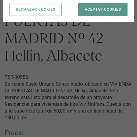
VIVIENDA CL
RECHAZAR COOKIES
ACEPTAR COOKIES
PUERTAS DE
MADRID Nº 42 |
Hellín, Albacete
TST-00556
Se vende Suelo Urbano Consolidado, ubicado en VIVIENDA
CL PUERTAS DE MADRID Nº 42, Hellín, Albacete. Este
terreno está listo para el desarrollo de un proyecto
Residencial para viviendas de tipo Viv. Unifam. Cuenta con
una superficie total de 60,00 m² y una edificabilidad de
180,00 m².
Precio