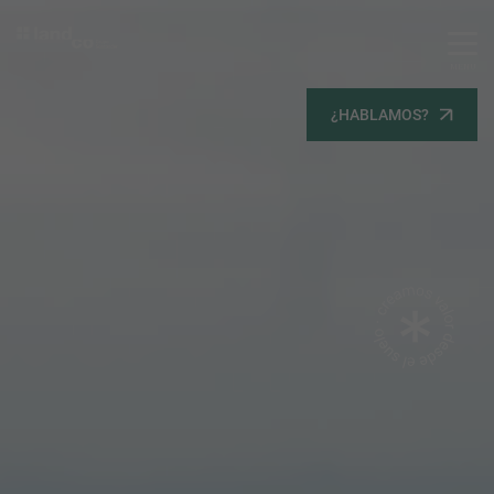
MENU
Servicios
¿HABLAMOS?
Equipo
Todos
Gestión Urbanística
Terrenos
Terrenos
Promoción Inmobiliaria
Viviendas
Noticias
Contacta