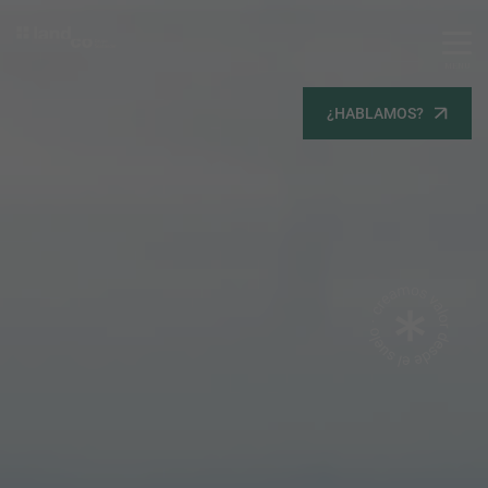
MENU
Servicios
¿HABLAMOS?
Equipo
Todos
Gestión Urbanística
Terrenos
Terrenos
Promoción Inmobiliaria
Viviendas
Noticias
Contacta