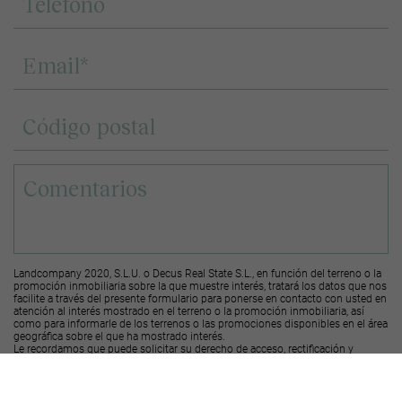
Landcompany 2020, S.L.U. o Decus Real State S.L., en función del terreno o la
promoción inmobiliaria sobre la que muestre interés, tratará los datos que nos
facilite a través del presente formulario para ponerse en contacto con usted en
atención al interés mostrado en el terreno o la promoción inmobiliaria, así
como para informarle de los terrenos o las promociones disponibles en el área
geográfica sobre el que ha mostrado interés.
Le recordamos que puede solicitar su derecho de acceso, rectificación y
supresión de los datos, así como otros derechos, según se explica en la
información adicional a la que puede acceder desde el
siguiente enlace
.