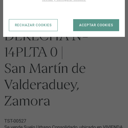
VIVIENDA CL
RECHAZAR COOKIES
ACEPTAR COOKIES
DERECHA Nº
14PLTA 0 |
San Martín de
Valderaduey,
Zamora
TST-00527
Se vende Suelo Urbano Consolidado, ubicado en VIVIENDA