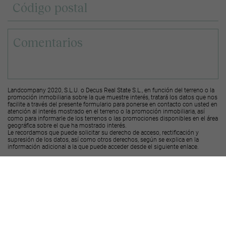
Landcompany 2020, S.L.U. o Decus Real State S.L., en función del terreno o la
promoción inmobiliaria sobre la que muestre interés, tratará los datos que nos
facilite a través del presente formulario para ponerse en contacto con usted en
atención al interés mostrado en el terreno o la promoción inmobiliaria, así
como para informarle de los terrenos o las promociones disponibles en el área
geográfica sobre el que ha mostrado interés.
Le recordamos que puede solicitar su derecho de acceso, rectificación y
supresión de los datos, así como otros derechos, según se explica en la
información adicional a la que puede acceder desde el
siguiente enlace
.
Deseo recibir ofertas y novedades de otras promociones y productos
Landcompany
2020, S.L.U.
Deseo recibir ofertas y novedades de otras promociones y productos
Decus Real
State S.L.