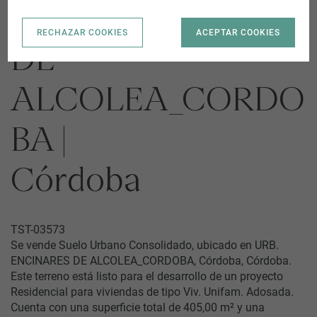
URB. ENCINARES
RECHAZAR COOKIES
ACEPTAR COOKIES
DE
ALCOLEA_CORDO
BA |
Córdoba
TST-03573
Se vende Suelo Urbano Consolidado, ubicado en URB.
ENCINARES DE ALCOLEA_CORDOBA, Córdoba, Córdoba.
Este terreno está listo para el desarrollo de un proyecto
Residencial para viviendas de tipo Viv. Unifam. Adosada.
Cuenta con una superficie total de 405,00 m² y una