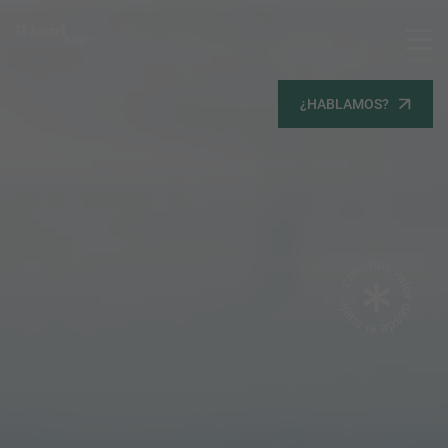
MENU
Servicios
¿HABLAMOS?
Equipo
Todos
Gestión Urbanística
Terrenos
Terrenos
Promoción Inmobiliaria
Viviendas
Noticias
Contacta