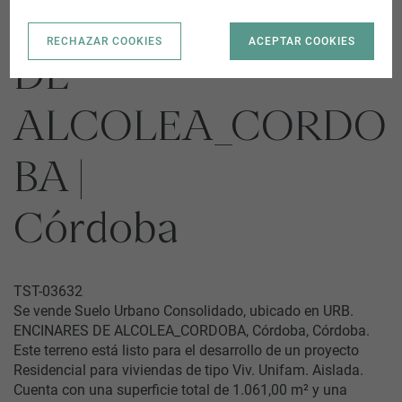
URB. ENCINARES
RECHAZAR COOKIES
ACEPTAR COOKIES
DE
ALCOLEA_CORDO
BA |
Córdoba
TST-03632
Se vende Suelo Urbano Consolidado, ubicado en URB.
ENCINARES DE ALCOLEA_CORDOBA, Córdoba, Córdoba.
Este terreno está listo para el desarrollo de un proyecto
Residencial para viviendas de tipo Viv. Unifam. Aislada.
Cuenta con una superficie total de 1.061,00 m² y una