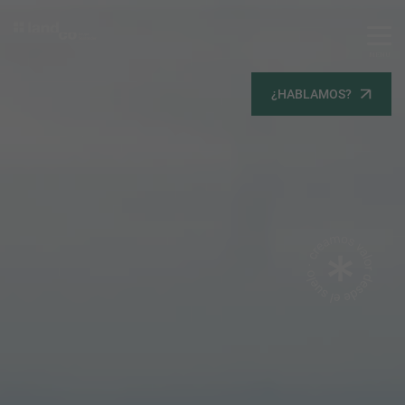
MENU
Servicios
¿HABLAMOS?
Equipo
Todos
Gestión Urbanística
Terrenos
Terrenos
Promoción Inmobiliaria
Viviendas
Noticias
Contacta