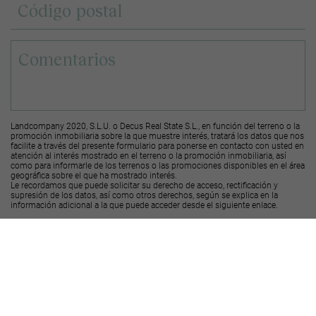
Landcompany 2020, S.L.U. o Decus Real State S.L., en función del terreno o la
promoción inmobiliaria sobre la que muestre interés, tratará los datos que nos
facilite a través del presente formulario para ponerse en contacto con usted en
atención al interés mostrado en el terreno o la promoción inmobiliaria, así
como para informarle de los terrenos o las promociones disponibles en el área
geográfica sobre el que ha mostrado interés.
Le recordamos que puede solicitar su derecho de acceso, rectificación y
supresión de los datos, así como otros derechos, según se explica en la
información adicional a la que puede acceder desde el
siguiente enlace
.
Deseo recibir ofertas y novedades de otras promociones y productos
Landcompany
2020, S.L.U.
Deseo recibir ofertas y novedades de otras promociones y productos
Decus Real
State S.L.