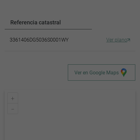
Referencia catastral
3361406DG5036S0001WY
Ver plano
Ver en Google Maps
+
–