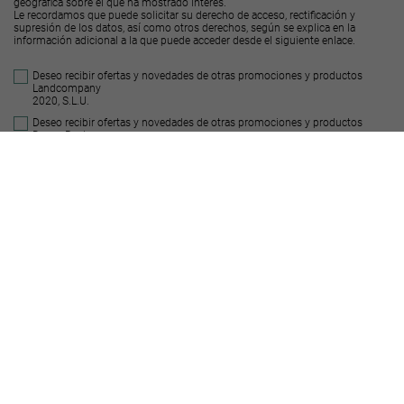
geográfica sobre el que ha mostrado interés.
Le recordamos que puede solicitar su derecho de acceso, rectificación y
supresión de los datos, así como otros derechos, según se explica en la
información adicional a la que puede acceder desde el
siguiente enlace
.
Deseo recibir ofertas y novedades de otras promociones y productos
Landcompany
2020, S.L.U.
Deseo recibir ofertas y novedades de otras promociones y productos
Decus Real
State S.L.
Enviar
Suelos similares