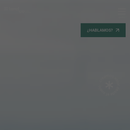
MENU
Servicios
¿HABLAMOS?
Equipo
Todos
Gestión Urbanística
Terrenos
Terrenos
Promoción Inmobiliaria
Viviendas
Noticias
Contacta