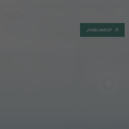
MENU
Servicios
¿HABLAMOS?
Equipo
Todos
Gestión Urbanística
Terrenos
Terrenos
Promoción Inmobiliaria
Viviendas
Noticias
Contacta