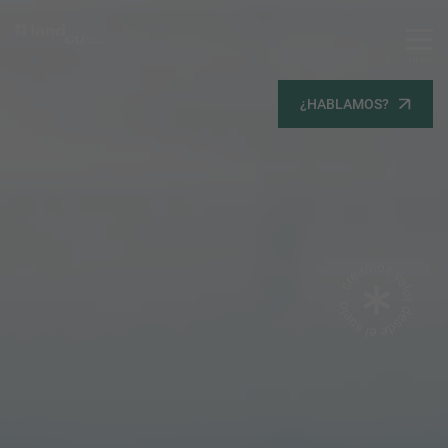
MENU
Servicios
¿HABLAMOS?
Equipo
Todos
Gestión Urbanística
Terrenos
Terrenos
Promoción Inmobiliaria
Viviendas
Noticias
Contacta