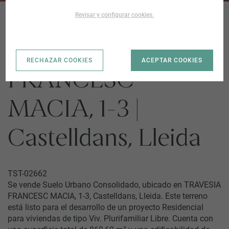
Revisar y configurar cookies.
TRAVESIA
RECHAZAR COOKIES
ACEPTAR COOKIES
FRANCESC
MACIA, 1-3 |
Castelldans, Lleida
TST-02662
Se vende Suelo Urbano Consolidado, ubicado en TRAVESIA
FRANCESC MACIA, 1-3, Castelldans, Lleida. Este terreno
está listo para el desarrollo de un proyecto Residencial
para viviendas de tipo Viv. Plurifamiliar Libre. Cuenta con