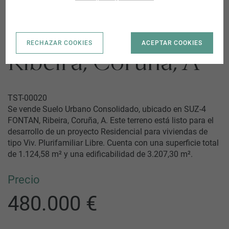
SUZ-4 FONTAN |
RECHAZAR COOKIES
ACEPTAR COOKIES
Ribeira, Coruña, A
TST-00020
Se vende Suelo Urbano Consolidado, ubicado en SUZ-4
FONTAN, Ribeira, Coruña, A. Este terreno está listo para el
desarrollo de un proyecto Residencial para viviendas de
tipo Viv. Plurifamiliar Libre. Cuenta con una superficie total
de 1.124,58 m² y una edificabilidad de 3.207,30 m².
Precio
480.000 €