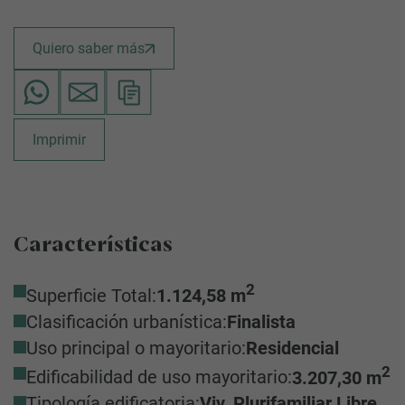
Quiero saber más
Imprimir
Características
2
Superficie Total:
1.124,58 m
Clasificación urbanística:
Finalista
Uso principal o mayoritario:
Residencial
2
Edificabilidad de uso mayoritario:
3.207,30 m
Tipología edificatoria:
Viv. Plurifamiliar Libre