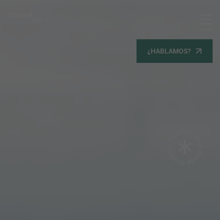
MENU
Servicios
¿HABLAMOS?
Equipo
Todos
Gestión Urbanística
Terrenos
Terrenos
Promoción Inmobiliaria
Viviendas
Noticias
Contacta