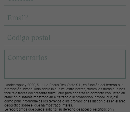
Landcompany 2020, S.L.U. o Decus Real State S.L., en función del terreno o la
promoción inmobiliaria sobre la que muestre interés, tratará los datos que nos
facilite a través del presente formulario para ponerse en contacto con usted en
atención al interés mostrado en el terreno o la promoción inmobiliaria, así
como para informarle de los terrenos o las promociones disponibles en el área
geográfica sobre el que ha mostrado interés.
Le recordamos que puede solicitar su derecho de acceso, rectificación y
supresión de los datos, así como otros derechos, según se explica en la
información adicional a la que puede acceder desde el
siguiente enlace
.
Deseo recibir ofertas y novedades de otras promociones y productos