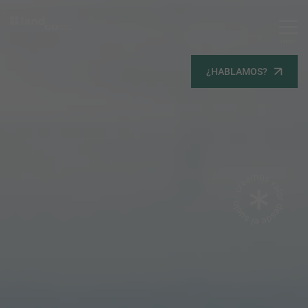
MENU
Servicios
¿HABLAMOS?
Equipo
Todos
Gestión Urbanística
Terrenos
Terrenos
Promoción Inmobiliaria
Viviendas
Noticias
Contacta