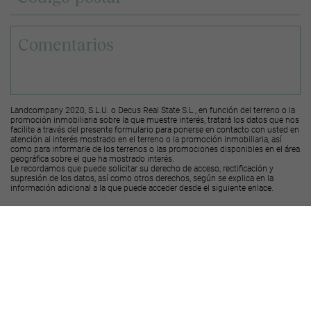
Landcompany 2020, S.L.U. o Decus Real State S.L., en función del terreno o la
promoción inmobiliaria sobre la que muestre interés, tratará los datos que nos
facilite a través del presente formulario para ponerse en contacto con usted en
atención al interés mostrado en el terreno o la promoción inmobiliaria, así
como para informarle de los terrenos o las promociones disponibles en el área
geográfica sobre el que ha mostrado interés.
Le recordamos que puede solicitar su derecho de acceso, rectificación y
supresión de los datos, así como otros derechos, según se explica en la
información adicional a la que puede acceder desde el
siguiente enlace
.
Deseo recibir ofertas y novedades de otras promociones y productos
Landcompany
2020, S.L.U.
Deseo recibir ofertas y novedades de otras promociones y productos
Decus Real
State S.L.