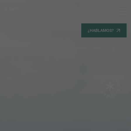
MENU
Servicios
¿HABLAMOS?
Equipo
Todos
Gestión Urbanística
Terrenos
Terrenos
Promoción Inmobiliaria
Viviendas
Noticias
Contacta