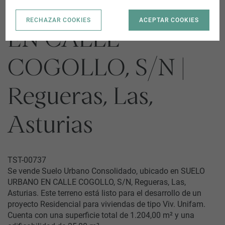
SUELO URBANO
RECHAZAR COOKIES
ACEPTAR COOKIES
EN CALLE
COGOLLO, S/N |
Regueras, Las,
Asturias
TST-00737
Se vende Suelo Urbano Consolidado, ubicado en SUELO
URBANO EN CALLE COGOLLO, S/N, Regueras, Las,
Asturias. Este terreno está listo para el desarrollo de un
proyecto Residencial para viviendas de tipo Viv. Unifam.
Cuenta con una superficie total de 1.204,00 m² y una