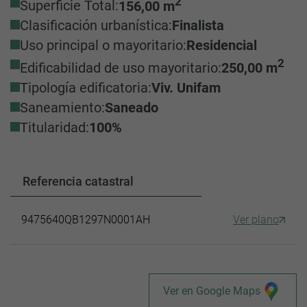
2
Superficie Total:
156,00 m
Clasificación urbanística:
Finalista
Uso principal o mayoritario:
Residencial
2
Edificabilidad de uso mayoritario:
250,00 m
Tipología edificatoria:
Viv. Unifam
Saneamiento:
Saneado
Titularidad:
100%
Referencia catastral
9475640QB1297N0001AH
Ver plano
Ver en Google Maps