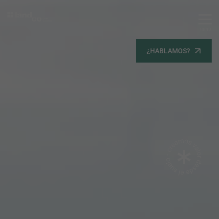
MENU
Servicios
¿HABLAMOS?
Equipo
Todos
Gestión Urbanística
Terrenos
Terrenos
Promoción Inmobiliaria
Viviendas
Noticias
Contacta