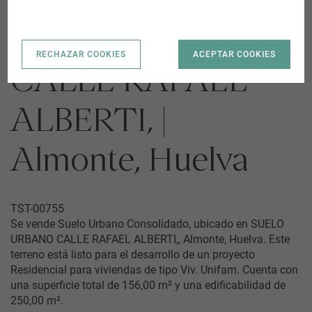
SUELO URBANO
RECHAZAR COOKIES
ACEPTAR COOKIES
CALLE RAFAEL
ALBERTI, |
Almonte, Huelva
TST-00755
Se vende Suelo Urbano Consolidado, ubicado en SUELO
URBANO CALLE RAFAEL ALBERTI,, Almonte, Huelva. Este
terreno está listo para el desarrollo de un proyecto
Residencial para viviendas de tipo Viv. Unifam. Cuenta con
una superficie total de 156,00 m² y una edificabilidad de
250,00 m².