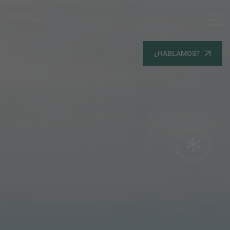
MENU
Servicios
¿HABLAMOS?
Equipo
Todos
Gestión Urbanística
Terrenos
Terrenos
Promoción Inmobiliaria
Viviendas
Noticias
Contacta