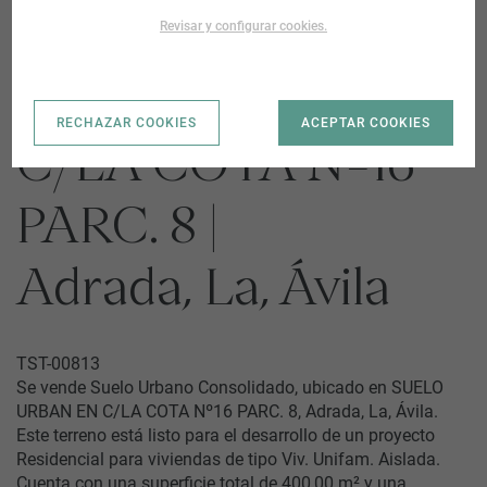
Revisar y configurar cookies.
SUELO URBAN EN
RECHAZAR COOKIES
ACEPTAR COOKIES
C/LA COTA Nº16
PARC. 8 |
Adrada, La, Ávila
TST-00813
Se vende Suelo Urbano Consolidado, ubicado en SUELO
URBAN EN C/LA COTA Nº16 PARC. 8, Adrada, La, Ávila.
Este terreno está listo para el desarrollo de un proyecto
Residencial para viviendas de tipo Viv. Unifam. Aislada.
Cuenta con una superficie total de 400,00 m² y una