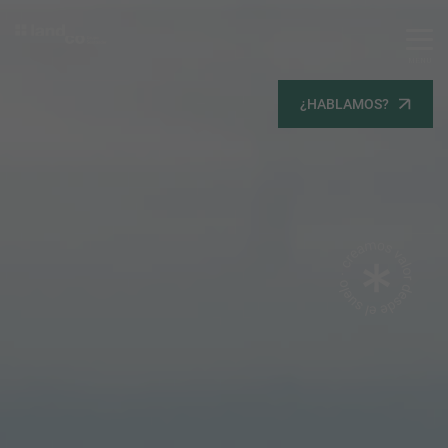
MENU
Servicios
¿HABLAMOS?
Equipo
Todos
Gestión Urbanística
Terrenos
Terrenos
Promoción Inmobiliaria
Viviendas
Noticias
Contacta