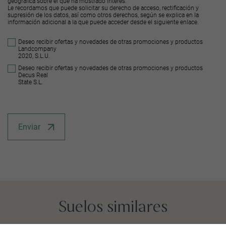
geográfica sobre el que ha mostrado interés.
Le recordamos que puede solicitar su derecho de acceso, rectificación y
supresión de los datos, así como otros derechos, según se explica en la
información adicional a la que puede acceder desde el
siguiente enlace
.
Deseo recibir ofertas y novedades de otras promociones y productos
Landcompany
2020, S.L.U.
Deseo recibir ofertas y novedades de otras promociones y productos
Decus Real
State S.L.
Enviar
Suelos similares