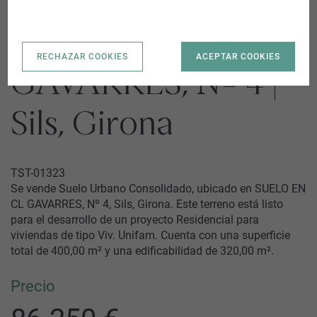
SUELO EN CL
RECHAZAR COOKIES
ACEPTAR COOKIES
GAVARRES, Nº 4 |
Sils, Girona
TST-01323
Se vende Suelo Urbano Consolidado, ubicado en SUELO EN
CL GAVARRES, Nº 4, Sils, Girona. Este terreno está listo
para el desarrollo de un proyecto Residencial para
viviendas de tipo Viv. Unifam. Cuenta con una superficie
total de 400,00 m² y una edificabilidad de 320,00 m².
Precio