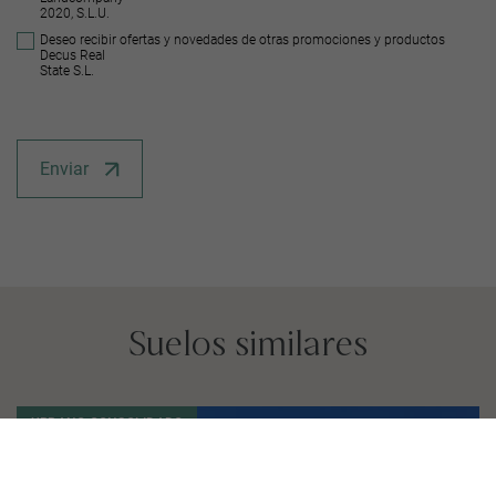
2020, S.L.U.
Deseo recibir ofertas y novedades de otras promociones y productos
Decus Real
State S.L.
Enviar
Suelos similares
URBANO CONSOLIDADO