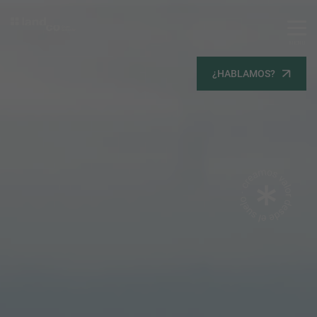
MENU
Servicios
¿HABLAMOS?
Equipo
Todos
Gestión Urbanística
Terrenos
Terrenos
Promoción Inmobiliaria
Viviendas
Noticias
Contacta