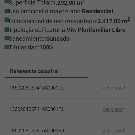
2
Superficie Total:
1.292,00 m
Uso principal o mayoritario:
Residencial
2
Edificabilidad de uso mayoritario:
3.417,00 m
Tipología edificatoria:
Viv. Plurifamiliar Libre
Saneamiento:
Saneado
Titularidad:
100%
Referencia catastral
1360206CS7416S0001OJ
Ver plano
1360204CS7416S0001FJ
Ver plano
1360208CS7416S0001RJ
Ver plano