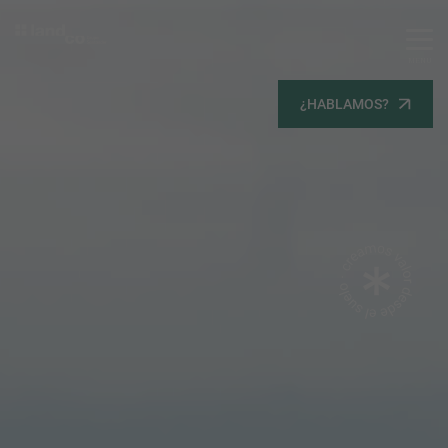
MENU
Servicios
¿HABLAMOS?
Equipo
Todos
Gestión Urbanística
Terrenos
Terrenos
Promoción Inmobiliaria
Viviendas
Noticias
Contacta