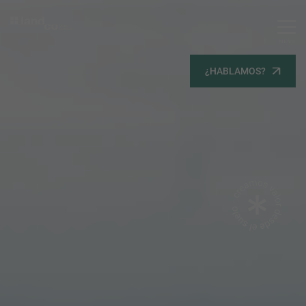
MENU
Servicios
¿HABLAMOS?
Equipo
Todos
Gestión Urbanística
Terrenos
Terrenos
Promoción Inmobiliaria
Viviendas
Noticias
Contacta