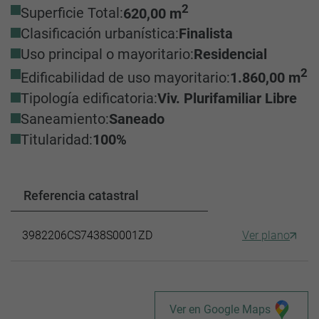
2
Superficie Total:
620,00 m
Clasificación urbanística:
Finalista
Uso principal o mayoritario:
Residencial
2
Edificabilidad de uso mayoritario:
1.860,00 m
Tipología edificatoria:
Viv. Plurifamiliar Libre
Saneamiento:
Saneado
Titularidad:
100%
Referencia catastral
3982206CS7438S0001ZD
Ver plano
Ver en Google Maps