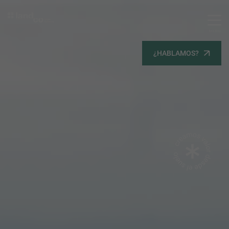
MENU
Servicios
¿HABLAMOS?
Equipo
Todos
Gestión Urbanística
Terrenos
Terrenos
Promoción Inmobiliaria
Viviendas
Noticias
Contacta