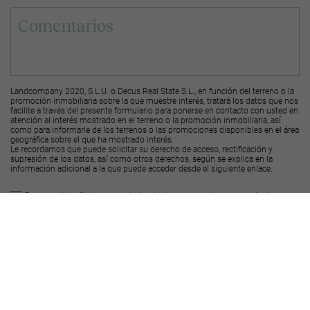
Landcompany 2020, S.L.U. o Decus Real State S.L., en función del terreno o la
promoción inmobiliaria sobre la que muestre interés, tratará los datos que nos
facilite a través del presente formulario para ponerse en contacto con usted en
atención al interés mostrado en el terreno o la promoción inmobiliaria, así
como para informarle de los terrenos o las promociones disponibles en el área
geográfica sobre el que ha mostrado interés.
Le recordamos que puede solicitar su derecho de acceso, rectificación y
supresión de los datos, así como otros derechos, según se explica en la
información adicional a la que puede acceder desde el
siguiente enlace
.
Deseo recibir ofertas y novedades de otras promociones y productos
Landcompany
2020, S.L.U.
Deseo recibir ofertas y novedades de otras promociones y productos
Decus Real
State S.L.