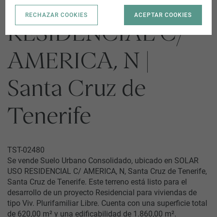
SOLAR USO
RECHAZAR COOKIES
ACEPTAR COOKIES
RESIDENCIAL C/
AMERICA, N |
Santa Cruz de
Tenerife
TST-02480
Se vende Suelo Urbano Consolidado, ubicado en SOLAR
USO RESIDENCIAL C/ AMERICA, N, Santa Cruz de Tenerife,
Santa Cruz de Tenerife. Este terreno está listo para el
desarrollo de un proyecto Residencial para viviendas de
tipo Viv. Plurifamiliar Libre. Cuenta con una superficie total
de 620,00 m² y una edificabilidad de 1.860,00 m².