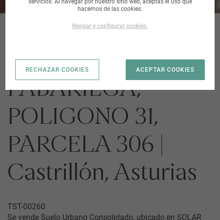
servicios. Al navegar por nuestro sitio web, aceptas el uso que
hacemos de las cookies.
Revisar y configurar cookies.
SOLAR EN LUGAR
RECHAZAR COOKIES
ACEPTAR COOKIES
FABARIEGA,
POLIGONO 31,
PARCELA 306 |
Castrillón, Asturias
TST-00260
Se vende Suelo Urbano Consolidado, ubicado en SOLAR