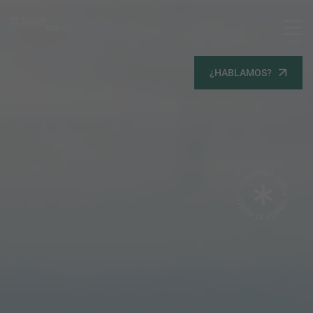
MENU
Servicios
¿HABLAMOS?
Equipo
Todos
Gestión Urbanística
Terrenos
Terrenos
Promoción Inmobiliaria
Viviendas
Noticias
Contacta