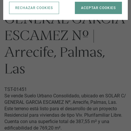
SOLAR C/
RECHAZAR COOKIES
ACEPTAR COOKIES
GENERAL GARCIA
ESCAMEZ Nº |
Arrecife, Palmas,
Las
TST-01451
Se vende Suelo Urbano Consolidado, ubicado en SOLAR C/
GENERAL GARCIA ESCAMEZ Nº, Arrecife, Palmas, Las.
Este terreno está listo para el desarrollo de un proyecto
Residencial para viviendas de tipo Viv. Plurifamiliar Libre.
Cuenta con una superficie total de 387,55 m² y una
edificabilidad de 769,20 m².