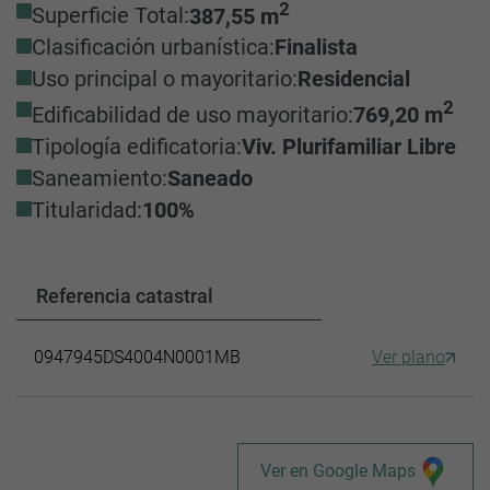
2
Superficie Total:
387,55 m
Clasificación urbanística:
Finalista
Uso principal o mayoritario:
Residencial
2
Edificabilidad de uso mayoritario:
769,20 m
Tipología edificatoria:
Viv. Plurifamiliar Libre
Saneamiento:
Saneado
Titularidad:
100%
Referencia catastral
0947945DS4004N0001MB
Ver plano
Ver en Google Maps