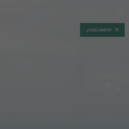
MENU
Servicios
¿HABLAMOS?
Equipo
Todos
Gestión Urbanística
Terrenos
Terrenos
Promoción Inmobiliaria
Viviendas
Noticias
Contacta