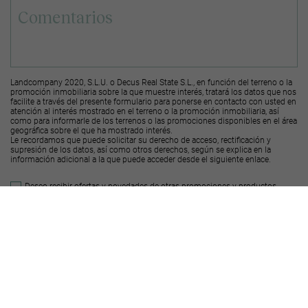
Landcompany 2020, S.L.U. o Decus Real State S.L., en función del terreno o la
promoción inmobiliaria sobre la que muestre interés, tratará los datos que nos
facilite a través del presente formulario para ponerse en contacto con usted en
atención al interés mostrado en el terreno o la promoción inmobiliaria, así
como para informarle de los terrenos o las promociones disponibles en el área
geográfica sobre el que ha mostrado interés.
Le recordamos que puede solicitar su derecho de acceso, rectificación y
supresión de los datos, así como otros derechos, según se explica en la
información adicional a la que puede acceder desde el
siguiente enlace
.
Deseo recibir ofertas y novedades de otras promociones y productos
Landcompany
2020, S.L.U.
Deseo recibir ofertas y novedades de otras promociones y productos
Decus Real
State S.L.
Enviar