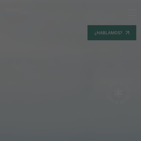
MENU
Servicios
¿HABLAMOS?
Equipo
Todos
Gestión Urbanística
Terrenos
Terrenos
Promoción Inmobiliaria
Viviendas
Noticias
Contacta