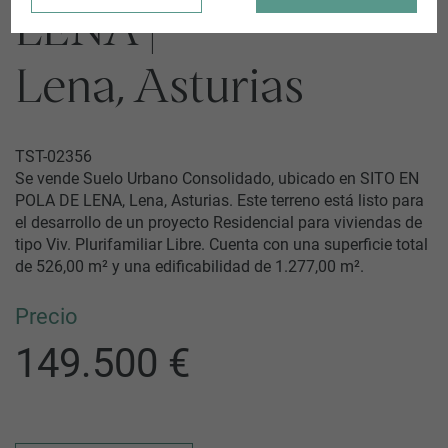
LENA |
Lena, Asturias
TST-02356
Se vende Suelo Urbano Consolidado, ubicado en SITO EN
POLA DE LENA, Lena, Asturias. Este terreno está listo para
el desarrollo de un proyecto Residencial para viviendas de
tipo Viv. Plurifamiliar Libre. Cuenta con una superficie total
de 526,00 m² y una edificabilidad de 1.277,00 m².
Precio
149.500 €