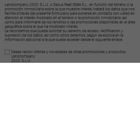
Landcompany 2020, S.L.U. o Decus Real State S.L., en función del terreno o la
promoción inmobiliaria sobre la que muestre interés, tratará los datos que nos
facilite a través del presente formulario para ponerse en contacto con usted en
atención al interés mostrado en el terreno o la promoción inmobiliaria, así
como para informarle de los terrenos o las promociones disponibles en el área
geográfica sobre el que ha mostrado interés.
Le recordamos que puede solicitar su derecho de acceso, rectificación y
supresión de los datos, así como otros derechos, según se explica en la
información adicional a la que puede acceder desde el
siguiente enlace
.
Deseo recibir ofertas y novedades de otras promociones y productos
Landcompany
2020, S.L.U.
Deseo recibir ofertas y novedades de otras promociones y productos
Decus Real
State S.L.
Enviar