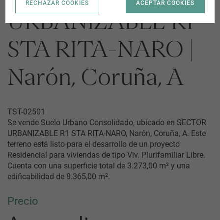
RECHAZAR COOKIES
ACEPTAR COOKIES
URBANIZABLE R1
STA RITA-NARO |
Narón, Coruña, A
TST-02501
Se vende Suelo Urbano Consolidado, ubicado en SECTOR
URBANIZABLE R1 STA RITA-NARO, Narón, Coruña, A. Este
terreno está listo para el desarrollo de un proyecto
Residencial para viviendas de tipo Viv. Plurifamiliar Libre.
Cuenta con una superficie total de 3.273,00 m² y una
edificabilidad de 8.365,00 m².
Precio