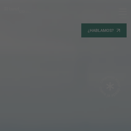
MENU
Servicios
¿HABLAMOS?
Equipo
Todos
Gestión Urbanística
Terrenos
Terrenos
Promoción Inmobiliaria
Viviendas
Noticias
Contacta