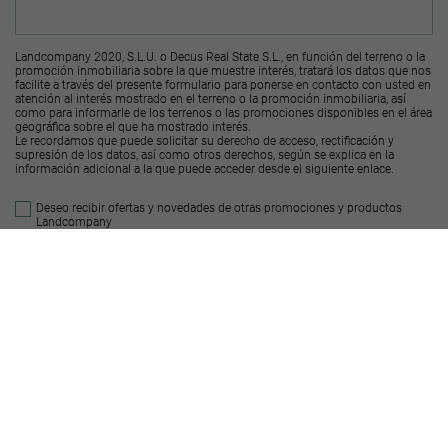
Landcompany 2020, S.L.U. o Decus Real State S.L., en función del terreno o la
promoción inmobiliaria sobre la que muestre interés, tratará los datos que nos
facilite a través del presente formulario para ponerse en contacto con usted en
atención al interés mostrado en el terreno o la promoción inmobiliaria, así
como para informarle de los terrenos o las promociones disponibles en el área
geográfica sobre el que ha mostrado interés.
Le recordamos que puede solicitar su derecho de acceso, rectificación y
supresión de los datos, así como otros derechos, según se explica en la
información adicional a la que puede acceder desde el
siguiente enlace
.
Deseo recibir ofertas y novedades de otras promociones y productos
Landcompany
2020, S.L.U.
Deseo recibir ofertas y novedades de otras promociones y productos
Decus Real
State S.L.
Enviar