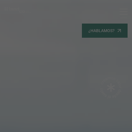
MENU
Servicios
¿HABLAMOS?
Equipo
Todos
Gestión Urbanística
Terrenos
Terrenos
Promoción Inmobiliaria
Viviendas
Noticias
Contacta