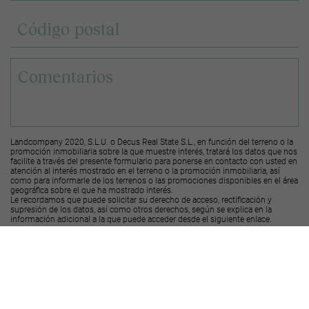
Landcompany 2020, S.L.U. o Decus Real State S.L., en función del terreno o la
promoción inmobiliaria sobre la que muestre interés, tratará los datos que nos
facilite a través del presente formulario para ponerse en contacto con usted en
atención al interés mostrado en el terreno o la promoción inmobiliaria, así
como para informarle de los terrenos o las promociones disponibles en el área
geográfica sobre el que ha mostrado interés.
Le recordamos que puede solicitar su derecho de acceso, rectificación y
supresión de los datos, así como otros derechos, según se explica en la
información adicional a la que puede acceder desde el
siguiente enlace
.
Deseo recibir ofertas y novedades de otras promociones y productos
Landcompany
2020, S.L.U.
Deseo recibir ofertas y novedades de otras promociones y productos
Decus Real
State S.L.