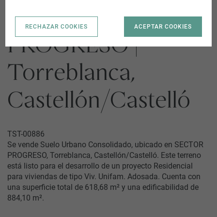
SECTOR
RECHAZAR COOKIES
ACEPTAR COOKIES
PROGRESO |
Torreblanca,
Castellón/Castelló
TST-00886
Se vende Suelo Urbano Consolidado, ubicado en SECTOR
PROGRESO, Torreblanca, Castellón/Castelló. Este terreno
está listo para el desarrollo de un proyecto Residencial
para viviendas de tipo Viv. Unifam. Adosada. Cuenta con
una superficie total de 618,68 m² y una edificabilidad de
884,10 m².