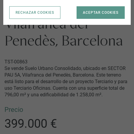
SECTOR PAU 5A |
RECHAZAR COOKIES
ACEPTAR COOKIES
Vilafranca del
Penedès, Barcelona
TST-00863
Se vende Suelo Urbano Consolidado, ubicado en SECTOR
PAU 5A, Vilafranca del Penedès, Barcelona. Este terreno
está listo para el desarrollo de un proyecto Terciario y para
uso Terciario Oficinas. Cuenta con una superficie total de
796,00 m² y una edificabilidad de 1.258,00 m².
Precio
399.000 €