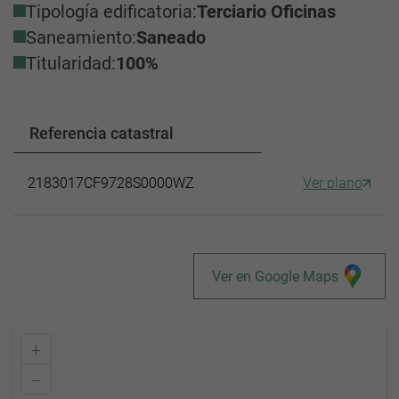
Tipología edificatoria:
Terciario Oficinas
Saneamiento:
Saneado
Titularidad:
100%
Referencia catastral
2183017CF9728S0000WZ
Ver plano
Ver en Google Maps
+
–