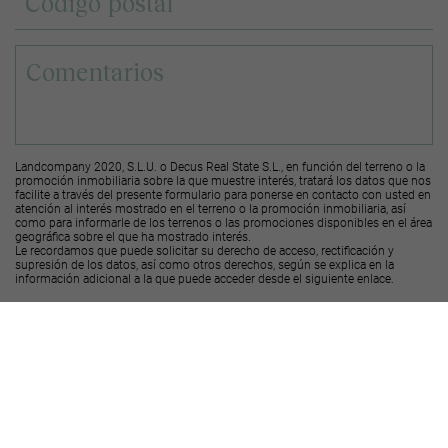
Landcompany 2020, S.L.U. o Decus Real State S.L., en función del terreno o la
promoción inmobiliaria sobre la que muestre interés, tratará los datos que nos
facilite a través del presente formulario para ponerse en contacto con usted en
atención al interés mostrado en el terreno o la promoción inmobiliaria, así
como para informarle de los terrenos o las promociones disponibles en el área
geográfica sobre el que ha mostrado interés.
Le recordamos que puede solicitar su derecho de acceso, rectificación y
supresión de los datos, así como otros derechos, según se explica en la
información adicional a la que puede acceder desde el
siguiente enlace
.
Deseo recibir ofertas y novedades de otras promociones y productos
Landcompany
2020, S.L.U.
Deseo recibir ofertas y novedades de otras promociones y productos
Decus Real
State S.L.