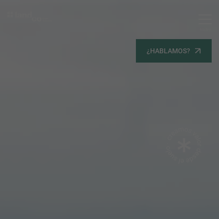
MENU
Servicios
¿HABLAMOS?
Equipo
Todos
Gestión Urbanística
Terrenos
Terrenos
Promoción Inmobiliaria
Viviendas
Noticias
Contacta