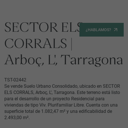
MENU
SECTOR ELS
Servicios
¿HABLAMOS?
CORRALS |
Equipo
Todos
Gestión Urbanística
Arboç, L', Tarragona
Terrenos
Terrenos
Promoción Inmobiliaria
Viviendas
TST-02442
Noticias
Se vende Suelo Urbano Consolidado, ubicado en SECTOR
ELS CORRALS, Arboç, L', Tarragona. Este terreno está listo
para el desarrollo de un proyecto Residencial para
Contacta
viviendas de tipo Viv. Plurifamiliar Libre. Cuenta con una
superficie total de 1.082,47 m² y una edificabilidad de
2.493,00 m².