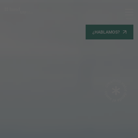
MENU
Servicios
¿HABLAMOS?
Equipo
Todos
Gestión Urbanística
Terrenos
Terrenos
Promoción Inmobiliaria
Viviendas
Noticias
Contacta