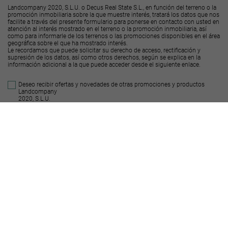
Landcompany 2020, S.L.U. o Decus Real State S.L., en función del terreno o la
promoción inmobiliaria sobre la que muestre interés, tratará los datos que nos
facilite a través del presente formulario para ponerse en contacto con usted en
atención al interés mostrado en el terreno o la promoción inmobiliaria, así
como para informarle de los terrenos o las promociones disponibles en el área
geográfica sobre el que ha mostrado interés.
Le recordamos que puede solicitar su derecho de acceso, rectificación y
supresión de los datos, así como otros derechos, según se explica en la
información adicional a la que puede acceder desde el
siguiente enlace
.
Deseo recibir ofertas y novedades de otras promociones y productos
Landcompany
2020, S.L.U.
Deseo recibir ofertas y novedades de otras promociones y productos
Decus Real
State S.L.
Enviar