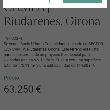
CAMPA |
Riudarenes, Girona
TST-02371
Se vende Suelo Urbano Consolidado, ubicado en SECTOR
CAN CAMPA, Riudarenes, Girona. Este terreno está listo
para el desarrollo de un proyecto Residencial para
viviendas de tipo Viv. Unifam. Cuenta con una superficie
total de 172,11 m² y una edificabilidad de 114,80 m².
Precio
63.250 €