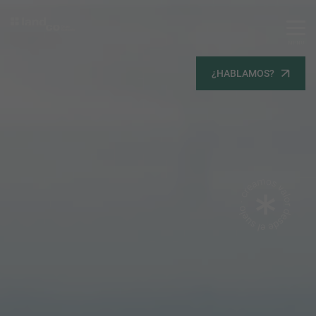
MENU
Servicios
¿HABLAMOS?
Equipo
Todos
Gestión Urbanística
Terrenos
Terrenos
Promoción Inmobiliaria
Viviendas
Noticias
Contacta