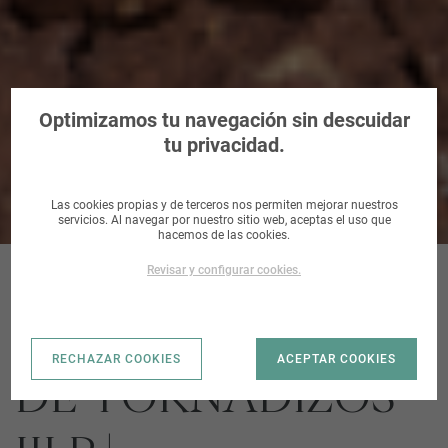
Terreno Residencial en Ávila
Optimizamos tu navegación sin descuidar
tu privacidad.
Las cookies propias y de terceros nos permiten mejorar nuestros
servicios. Al navegar por nuestro sitio web, aceptas el uso que
hacemos de las cookies.
Revisar y configurar cookies.
PP CAMINO VIEJO
RECHAZAR COOKIES
ACEPTAR COOKIES
DE TORNADIZOS