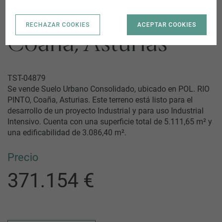
POL. RIO PINTO |
RECHAZAR COOKIES
ACEPTAR COOKIES
Coaña, Asturias
TST-04879
Se vende Suelo Urbano Consolidado, ubicado en POL. RIO
PINTO, Coaña, Asturias. Este terreno está listo para el
desarrollo de un proyecto Industrial y para uso Industrial
Intensivo. Cuenta con una superficie total de 5.111,65 m² y
una edificabilidad de 3.086,40 m².
Precio
371.154 €