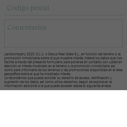
Landcompany 2020, S.L.U. o Decus Real State S.L., en función del terreno o la
promoción inmobiliaria sobre la que muestre interés, tratará los datos que nos
facilite a través del presente formulario para ponerse en contacto con usted en
atención al interés mostrado en el terreno o la promoción inmobiliaria, así
como para informarle de los terrenos o las promociones disponibles en el área
geográfica sobre el que ha mostrado interés.
Le recordamos que puede solicitar su derecho de acceso, rectificación y
supresión de los datos, así como otros derechos, según se explica en la
información adicional a la que puede acceder desde el
siguiente enlace
.
Deseo recibir ofertas y novedades de otras promociones y productos
Landcompany
2020, S.L.U.
Deseo recibir ofertas y novedades de otras promociones y productos
Decus Real
State S.L.