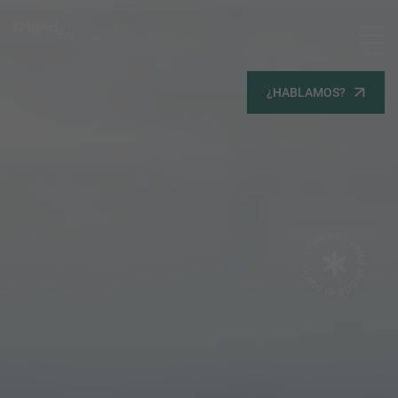
MENU
Servicios
¿HABLAMOS?
Equipo
Todos
Gestión Urbanística
Terrenos
Terrenos
Promoción Inmobiliaria
Viviendas
Noticias
Contacta