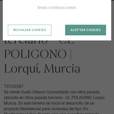
Revisar y configurar cookies.
Obra parada
RECHAZAR COOKIES
ACEPTAR COOKIES
terciario - CL
POLIGONO |
Lorquí, Murcia
TST-02387
Se vende Suelo Urbano Consolidado con obra parada,
ubicado en Obra parada terciario - CL POLIGONO, Lorquí,
Murcia. En este terreno se inició el desarrollo de un
proyecto Residencial para viviendas de tipo Viv.