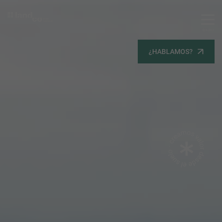
MENU
Servicios
¿HABLAMOS?
Equipo
Todos
Gestión Urbanística
Terrenos
Terrenos
Promoción Inmobiliaria
Viviendas
Noticias
Contacta