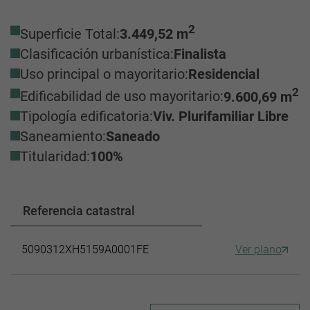
2
Superficie Total:
3.449,52 m
Clasificación urbanística:
Finalista
Uso principal o mayoritario:
Residencial
2
Edificabilidad de uso mayoritario:
9.600,69 m
Tipología edificatoria:
Viv. Plurifamiliar Libre
Saneamiento:
Saneado
Titularidad:
100%
Referencia catastral
5090312XH5159A0001FE
Ver plano