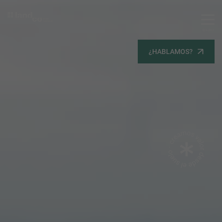
MENU
Servicios
¿HABLAMOS?
Equipo
Todos
Gestión Urbanística
Terrenos
Terrenos
Promoción Inmobiliaria
Viviendas
Noticias
Contacta