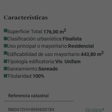
Características
2
Superficie Total:
176,00 m
Clasificación urbanística:
Finalista
Uso principal o mayoritario:
Residencial
2
Edificabilidad de uso mayoritario:
443,80 m
Tipología edificatoria:
Viv. Unifam
Saneamiento:
Saneado
Titularidad:
100%
Referencia catastral
9860415YH1895N0001BX
Ver plano