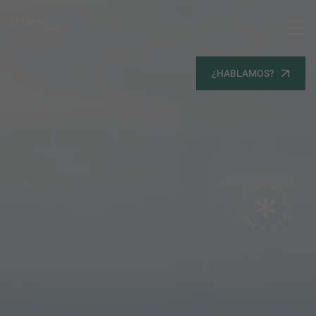
MENU
Servicios
¿HABLAMOS?
Equipo
Todos
Gestión Urbanística
Terrenos
Terrenos
Promoción Inmobiliaria
Viviendas
Noticias
Contacta