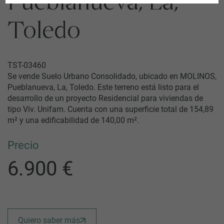
Pueblanueva, La,
Toledo
TST-03460
Se vende Suelo Urbano Consolidado, ubicado en MOLINOS,
Pueblanueva, La, Toledo. Este terreno está listo para el
desarrollo de un proyecto Residencial para viviendas de
tipo Viv. Unifam. Cuenta con una superficie total de 154,89
m² y una edificabilidad de 140,00 m².
Precio
6.900 €
Quiero saber más