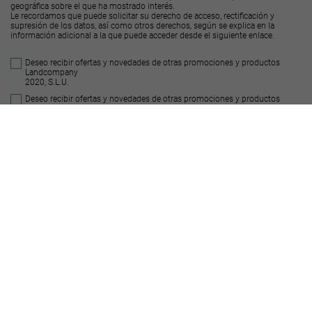
geográfica sobre el que ha mostrado interés.
Le recordamos que puede solicitar su derecho de acceso, rectificación y
supresión de los datos, así como otros derechos, según se explica en la
información adicional a la que puede acceder desde el
siguiente enlace
.
Deseo recibir ofertas y novedades de otras promociones y productos
Landcompany
2020, S.L.U.
Deseo recibir ofertas y novedades de otras promociones y productos
Decus Real
State S.L.
Enviar
Suelos similares