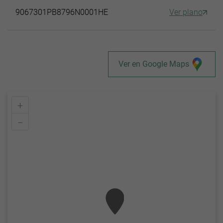
9067301PB8796N0001HE
Ver plano
Ver en Google Maps
+
–