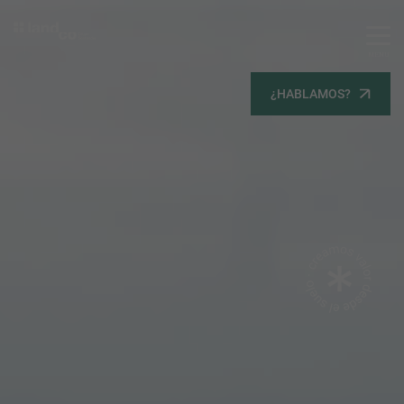
MENU
Servicios
¿HABLAMOS?
Equipo
Todos
Gestión Urbanística
Terrenos
Terrenos
Promoción Inmobiliaria
Viviendas
Noticias
Contacta