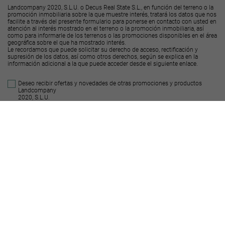
Landcompany 2020, S.L.U. o Decus Real State S.L., en función del terreno o la
promoción inmobiliaria sobre la que muestre interés, tratará los datos que nos
facilite a través del presente formulario para ponerse en contacto con usted en
atención al interés mostrado en el terreno o la promoción inmobiliaria, así
como para informarle de los terrenos o las promociones disponibles en el área
geográfica sobre el que ha mostrado interés.
Le recordamos que puede solicitar su derecho de acceso, rectificación y
supresión de los datos, así como otros derechos, según se explica en la
información adicional a la que puede acceder desde el
siguiente enlace
.
Deseo recibir ofertas y novedades de otras promociones y productos
Landcompany
2020, S.L.U.
Deseo recibir ofertas y novedades de otras promociones y productos
Decus Real
State S.L.
Enviar