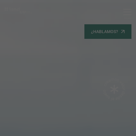
MENU
Servicios
¿HABLAMOS?
Equipo
Todos
Gestión Urbanística
Terrenos
Terrenos
Promoción Inmobiliaria
Viviendas
Noticias
Contacta