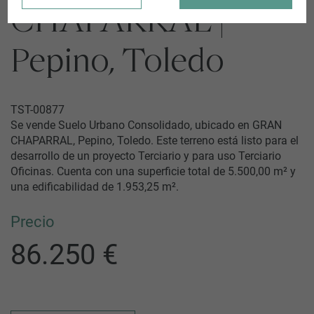
CHAPARRAL |
Pepino, Toledo
TST-00877
Se vende Suelo Urbano Consolidado, ubicado en GRAN
CHAPARRAL, Pepino, Toledo. Este terreno está listo para el
desarrollo de un proyecto Terciario y para uso Terciario
Oficinas. Cuenta con una superficie total de 5.500,00 m² y
una edificabilidad de 1.953,25 m².
Precio
86.250 €