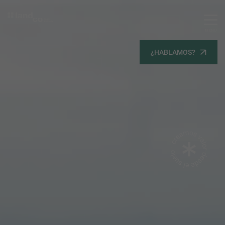
MENU
Servicios
¿HABLAMOS?
Equipo
Todos
Gestión Urbanística
Terrenos
Terrenos
Promoción Inmobiliaria
Viviendas
Noticias
Contacta