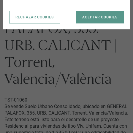
GENERAL
RECHAZAR COOKIES
ACEPTAR COOKIES
PALAFOX, 355.
URB. CALICANT |
Torrent,
Valencia/València
TST-01060
Se vende Suelo Urbano Consolidado, ubicado en GENERAL
PALAFOX, 355. URB. CALICANT, Torrent, Valencia/València.
Este terreno está listo para el desarrollo de un proyecto
Residencial para viviendas de tipo Viv. Unifam. Cuenta con
una superficie total de 1.335,00 m² y una edificabilidad de