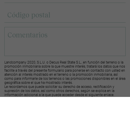
Landcompany 2020, S.L.U. o Decus Real State S.L., en función del terreno o la
promoción inmobiliaria sobre la que muestre interés, tratará los datos que nos
facilite a través del presente formulario para ponerse en contacto con usted en
atención al interés mostrado en el terreno o la promoción inmobiliaria, así
como para informarle de los terrenos o las promociones disponibles en el área
geográfica sobre el que ha mostrado interés.
Le recordamos que puede solicitar su derecho de acceso, rectificación y
supresión de los datos, así como otros derechos, según se explica en la
información adicional a la que puede acceder desde el
siguiente enlace
.
Deseo recibir ofertas y novedades de otras promociones y productos
Landcompany
2020, S.L.U.
Deseo recibir ofertas y novedades de otras promociones y productos
Decus Real
State S.L.