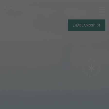
MENU
Servicios
¿HABLAMOS?
Equipo
Todos
Gestión Urbanística
Terrenos
Terrenos
Promoción Inmobiliaria
Viviendas
Noticias
Contacta