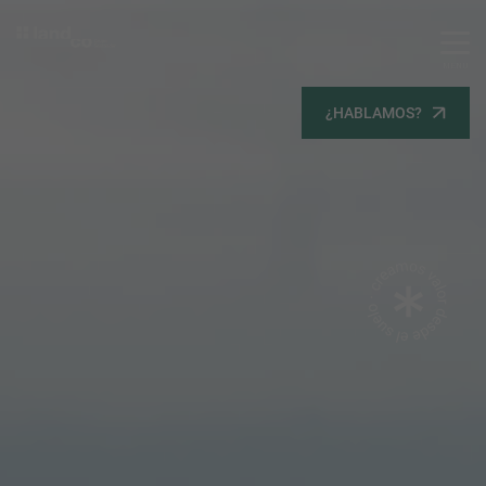
MENU
Servicios
¿HABLAMOS?
Equipo
Todos
Gestión Urbanística
Terrenos
Terrenos
Promoción Inmobiliaria
Viviendas
Noticias
Contacta