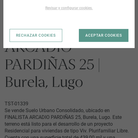
Revisar y configurar cookies.
FINALISTA
RECHAZAR COOKIES
ACEPTAR COOKIES
ARCADIO
PARDIÑAS 25 |
Burela, Lugo
TST-01339
Se vende Suelo Urbano Consolidado, ubicado en
FINALISTA ARCADIO PARDIÑAS 25, Burela, Lugo. Este
terreno está listo para el desarrollo de un proyecto
Residencial para viviendas de tipo Viv. Plurifamiliar Libre.
Cuenta con una superficie total de 439,00 m² y una