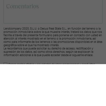
Landcompany 2020, S.L.U. o Decus Real State S.L., en función del terreno o la
promoción inmobiliaria sobre la que muestre interés, tratará los datos que nos
facilite a través del presente formulario para ponerse en contacto con usted en
atención al interés mostrado en el terreno o la promoción inmobiliaria, así
como para informarle de los terrenos o las promociones disponibles en el área
geográfica sobre el que ha mostrado interés.
Le recordamos que puede solicitar su derecho de acceso, rectificación y
supresión de los datos, así como otros derechos, según se explica en la
información adicional a la que puede acceder desde el
siguiente enlace
.
Deseo recibir ofertas y novedades de otras promociones y productos
Landcompany
2020, S.L.U.
Deseo recibir ofertas y novedades de otras promociones y productos
Decus Real
State S.L.
Enviar