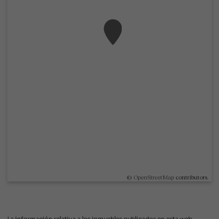
©
OpenStreetMap
contributors.
La información relativa a los inmuebles publicados en esta web