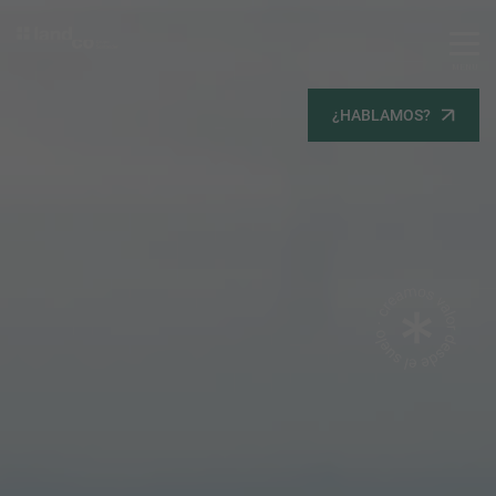
MENU
Servicios
¿HABLAMOS?
Equipo
Todos
Gestión Urbanística
Terrenos
Terrenos
Promoción Inmobiliaria
Viviendas
Noticias
Contacta