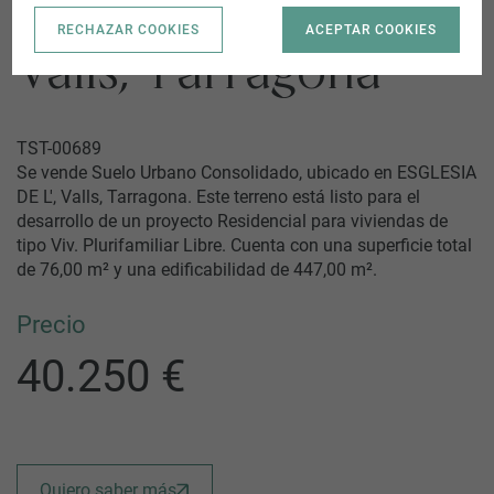
ESGLESIA DE L' |
RECHAZAR COOKIES
ACEPTAR COOKIES
Valls, Tarragona
TST-00689
Se vende Suelo Urbano Consolidado, ubicado en ESGLESIA
DE L', Valls, Tarragona. Este terreno está listo para el
desarrollo de un proyecto Residencial para viviendas de
tipo Viv. Plurifamiliar Libre. Cuenta con una superficie total
de 76,00 m² y una edificabilidad de 447,00 m².
Precio
40.250 €
Quiero saber más